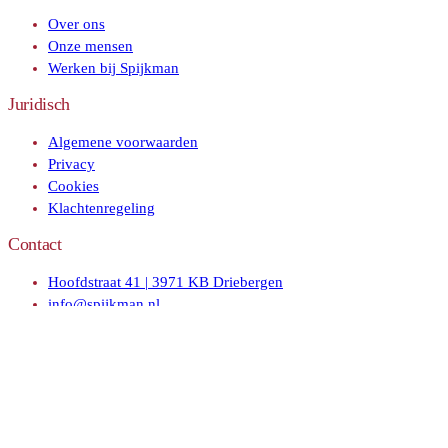
Over ons
Onze mensen
Werken bij Spijkman
Juridisch
Algemene voorwaarden
Privacy
Cookies
Klachtenregeling
Contact
Hoofdstraat 41 | 3971 KB Driebergen
info@spijkman.nl
085 273 3171
LinkedIn